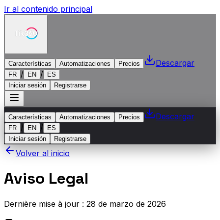
Ir al contenido principal
Descargar
Características
Automatizaciones
Precios
/
/
FR
EN
ES
Iniciar sesión
Registrarse
Descargar
Características
Automatizaciones
Precios
/
/
FR
EN
ES
Iniciar sesión
Registrarse
Volver al inicio
Aviso Legal
Dernière mise à jour :
28 de marzo de 2026